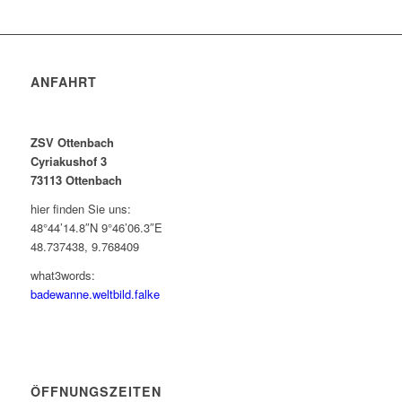
ANFAHRT
ZSV Ottenbach
Cyriakushof 3
73113 Ottenbach
hier finden Sie uns:
48°44’14.8″N 9°46’06.3″E
48.737438, 9.768409
what3words:
badewanne.weltbild.falke
ÖFFNUNGSZEITEN