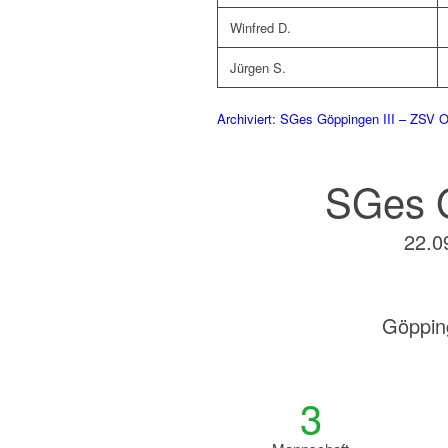
Winfred D.
Jürgen S.
Archiviert: SGes Göppingen III – ZSV O
SGes G
22.0
Göppin
3