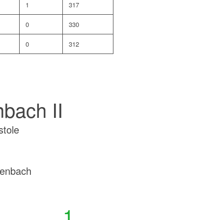
1
317
0
330
0
312
bach II
stole
tenbach
1