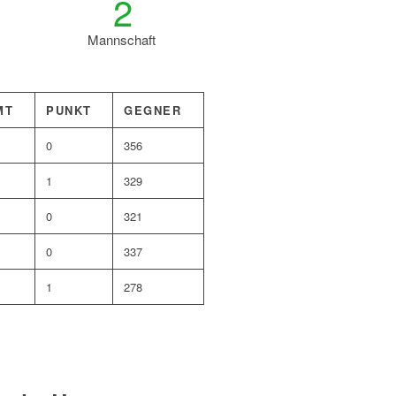
2
Mannschaft
MT
PUNKT
GEGNER
0
356
1
329
0
321
0
337
1
278