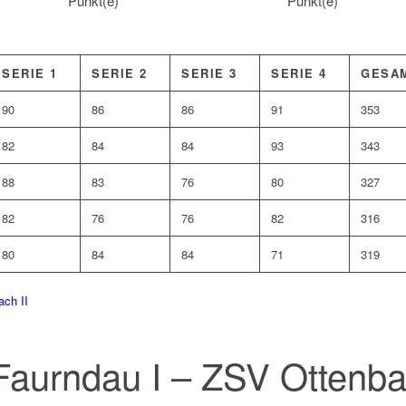
Punkt(e)
Punkt(e)
SERIE 1
SERIE 2
SERIE 3
SERIE 4
GESA
90
86
86
91
353
82
84
84
93
343
88
83
76
80
327
82
76
76
82
316
80
84
84
71
319
ach II
aurndau I – ZSV Ottenba