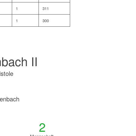
1
311
1
300
bach II
stole
tenbach
2