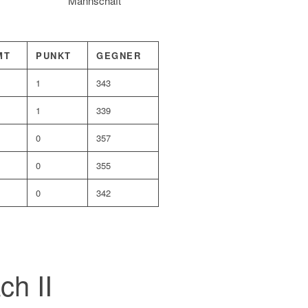
Mannschaft
MT
PUNKT
GEGNER
1
343
1
339
0
357
0
355
0
342
ch II