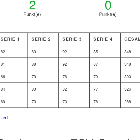
2
0
Punkt(e)
Punkt(e)
SERIE 1
SERIE 2
SERIE 3
SERIE 4
GESA
82
89
92
85
348
81
88
92
87
348
66
79
76
79
300
84
83
82
77
326
69
73
70
76
288
ach II