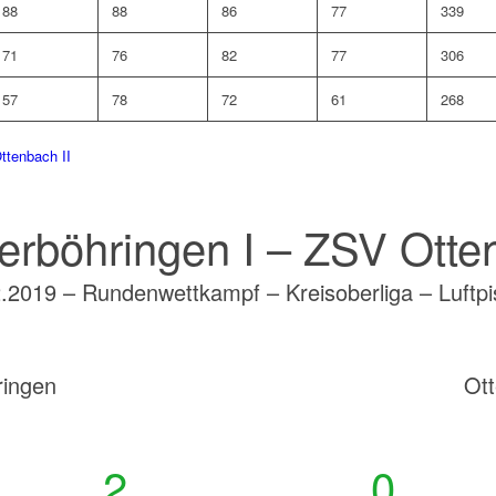
88
88
86
77
339
71
76
82
77
306
57
78
72
61
268
ttenbach II
erböhringen I – ZSV Otten
.2019 – Rundenwettkampf – Kreisoberliga – Luftpi
ringen
Ot
2
0