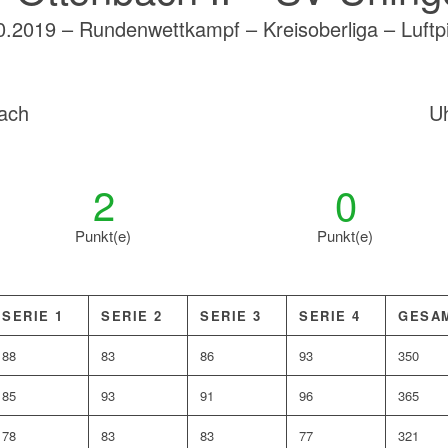
0.2019 – Rundenwettkampf – Kreisoberliga – Luftpi
ach
U
2
0
Punkt(e)
Punkt(e)
SERIE 1
SERIE 2
SERIE 3
SERIE 4
GESA
88
83
86
93
350
85
93
91
96
365
78
83
83
77
321