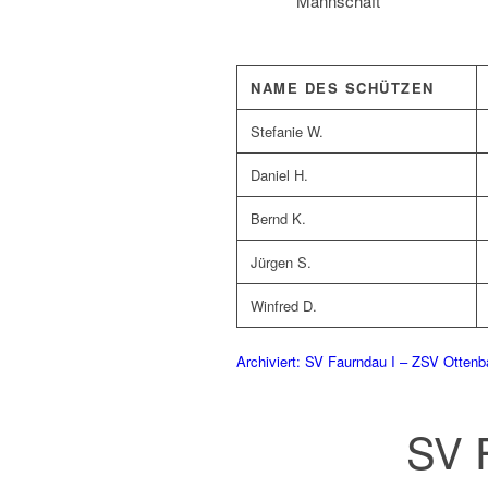
Mannschaft
NAME DES SCHÜTZEN
Stefanie W.
Daniel H.
Bernd K.
Jürgen S.
Winfred D.
Archiviert: SV Faurndau I – ZSV Ottenb
SV F