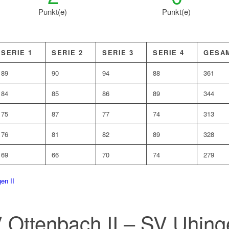
Punkt(e)
Punkt(e)
SERIE 1
SERIE 2
SERIE 3
SERIE 4
GESA
89
90
94
88
361
84
85
86
89
344
75
87
77
74
313
76
81
82
89
328
69
66
70
74
279
en II
 Ottenbach II – SV Uhinge