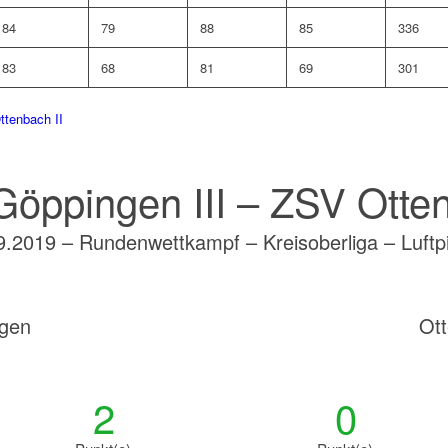
84
79
88
85
336
83
68
81
69
301
ttenbach II
öppingen III – ZSV Otten
9.2019 – Rundenwettkampf – Kreisoberliga – Luftpi
gen
Ot
2
0