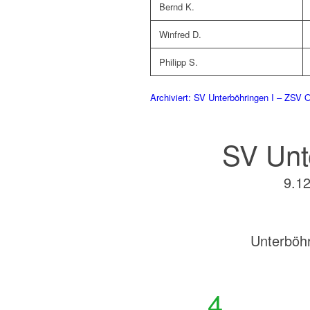
Bernd K.
Winfred D.
Philipp S.
Archiviert: SV Unterböhringen I – ZSV O
SV Unt
9.12
Unterböh
4