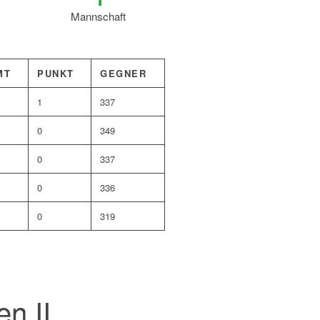
Mannschaft
MT
PUNKT
GEGNER
1
337
0
349
0
337
0
336
0
319
n II