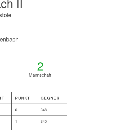
ch II
stole
tenbach
2
Mannschaft
MT
PUNKT
GEGNER
0
348
1
340