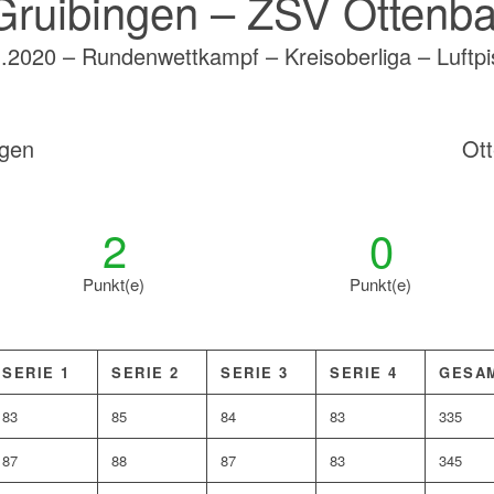
ruibingen – ZSV Ottenba
.2020 – Rundenwettkampf – Kreisoberliga – Luftpi
ngen
Ot
2
0
Punkt(e)
Punkt(e)
SERIE 1
SERIE 2
SERIE 3
SERIE 4
GESA
83
85
84
83
335
87
88
87
83
345