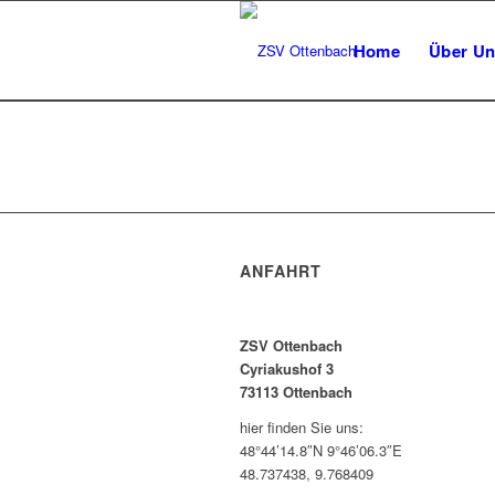
Home
Über Un
ANFAHRT
ZSV Ottenbach
Cyriakushof 3
73113 Ottenbach
hier finden Sie uns:
48°44’14.8″N 9°46’06.3″E
48.737438, 9.768409